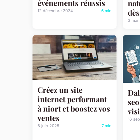
événements réussis
nat
dès
12 décembre 2024
6 min
3 mai
Créez un site
Dal
internet performant
seo
à niort et boostez vos
vis
ventes
16 se
6 juin 2025
7 min