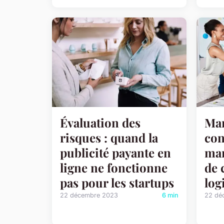
Évaluation des
Mar
risques : quand la
con
publicité payante en
mar
ligne ne fonctionne
de 
pas pour les startups
log
22 décembre 2023
6 min
22 dé