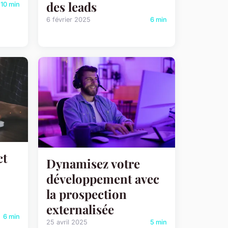
des leads
10 min
6 février 2025
6 min
ct
Dynamisez votre
développement avec
la prospection
externalisée
6 min
25 avril 2025
5 min