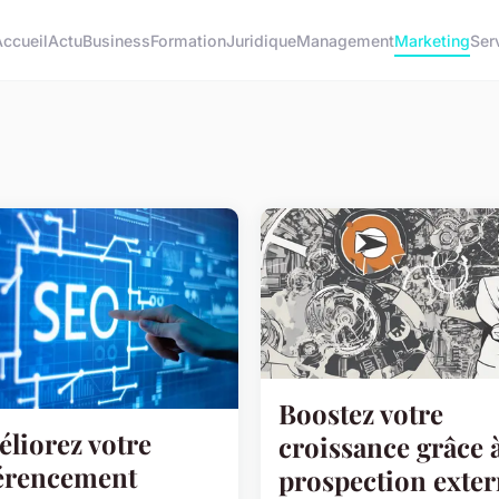
ccueil
Actu
Business
Formation
Juridique
Management
Marketing
Ser
Boostez votre
liorez votre
croissance grâce à
érencement
prospection exte