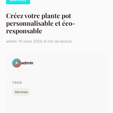
SERVICES
Créez votre plante pot
personnalisable et éco-
responsable
admin
•
15 mars 2025
•
8 min de lecture
admin
A
TAGS
Services