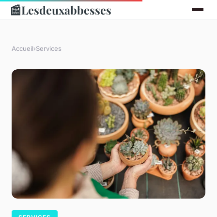
📰
Lesdeuxabbesses
Accueil
›
Services