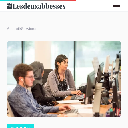
📰
Lesdeuxabbesses
Accueil
›
Services