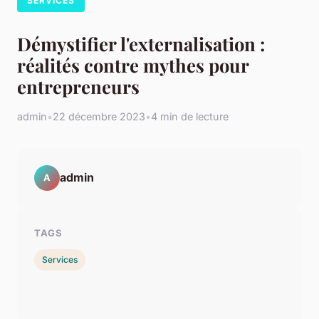
SERVICES
Démystifier l'externalisation :
réalités contre mythes pour
entrepreneurs
admin
•
22 décembre 2023
•
4 min de lecture
admin
A
TAGS
Services