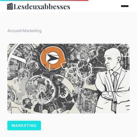
📰
Lesdeuxabbesses
Accueil
›
Marketing
MARKETING