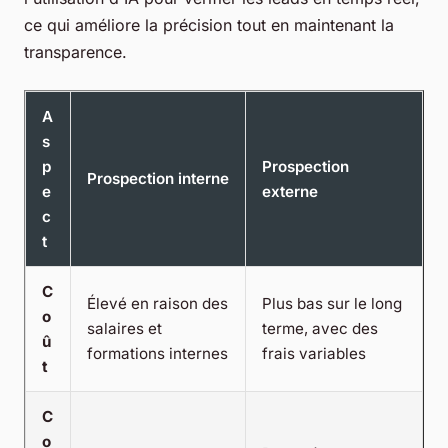
ce qui améliore la précision tout en maintenant la
transparence.
A
s
p
Prospection
Prospection interne
e
externe
c
t
C
Élevé en raison des
Plus bas sur le long
o
salaires et
terme, avec des
û
formations internes
frais variables
t
C
o