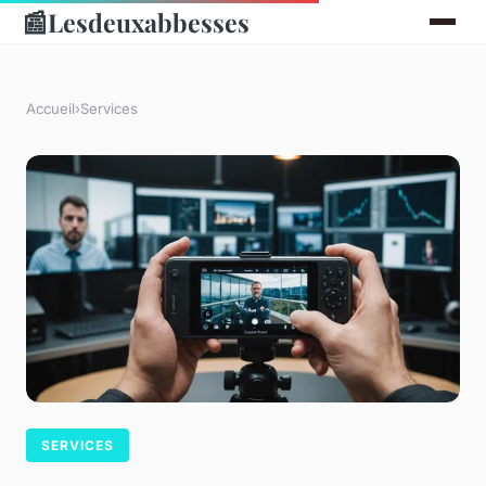
📰
Lesdeuxabbesses
Accueil
›
Services
SERVICES