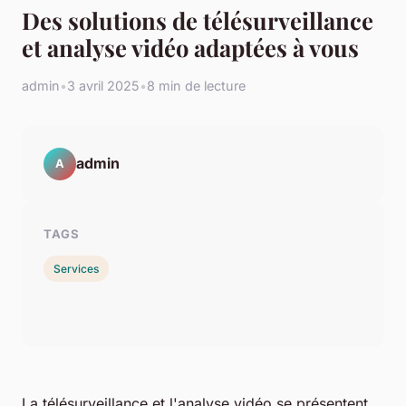
Des solutions de télésurveillance
et analyse vidéo adaptées à vous
admin
•
3 avril 2025
•
8 min de lecture
admin
A
TAGS
Services
La télésurveillance et l'analyse vidéo se présentent