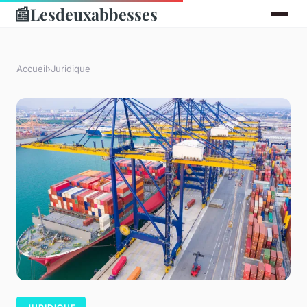
📰
Lesdeuxabbesses
Accueil
›
Juridique