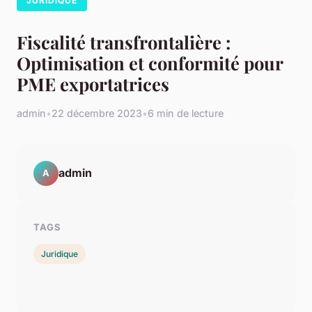
JURIDIQUE
Fiscalité transfrontalière :
Optimisation et conformité pour
PME exportatrices
admin
•
22 décembre 2023
•
6 min de lecture
admin
A
TAGS
Juridique