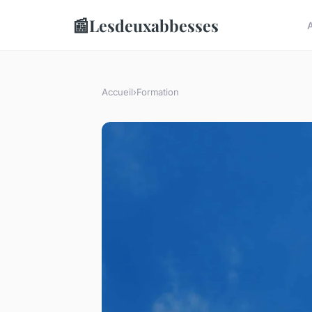
📰
Lesdeuxabbesses
A
Accueil
›
Formation