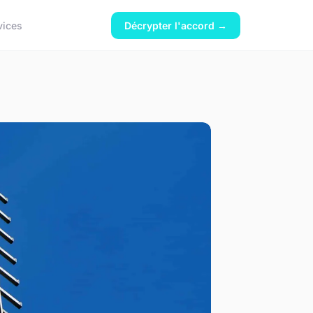
vices
Décrypter l'accord →