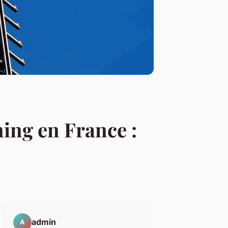
ning en France :
admin
A